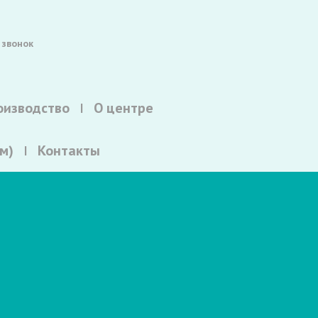
 звонок
оизводство
О центре
м)
Контакты