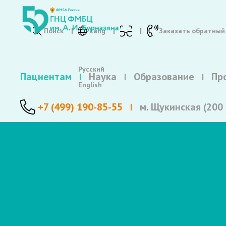
Поиск
Lang
Заказать обратный
Русский
Пациентам
Наука
Образование
Пр
English
+7 (499) 190-85-55
м. Щукинская (200 