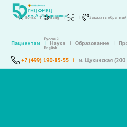
Поиск
Lang
Заказать обратный
Русский
Пациентам
Наука
Образование
Пр
English
+7 (499) 190-85-55
м. Щукинская (200 