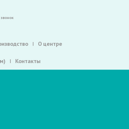
 звонок
оизводство
О центре
м)
Контакты