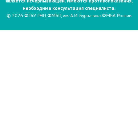
является исчерпывающей. Имеются противопоказания,
необходима консультация специалиста.
© 2026 ФГБУ ГНЦ ФМБЦ им. А.И. Бурназяна ФМБА России
Пациентам
Направления и услуги
Диагностика
Биопсия
Клинические лабораторные
исследования
Компьютерная
электроэнцефалография сна и
бодрствования с видеомониторингом
(ЭЭГ)
Лаборатория психофизиологического