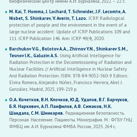
биофизический центр имени А.И. Бурназяна, 2022. – 22 с.
M. Kai, T. Homma, J. Lochard, T. Schneider, J.F. Lecomte, A.
Nisbet, S. Shinkarev, V. Averin, T. Lazo.
ICRP. Radiological
protection of people and the environment in the event of a
large nuclear accident: Update of ICRP Publications 109 and
111. ICRP Publication 146. Ann. ICRP 49(4), 2020.
Barchukov V.G., Bolotov A.A., Zhirnov Y.N., Shinkarev S.M.,
Tesnov I.K., Galuzin A.S.
Using Artificial Intelligence for
Radiation Protection in the Decommissioning of Radiation and
Nuclear Facilities // Artificial Intelligence in Nuclear Safety
And Radiation Protection. ISBN: 978-84-9052-560-9 Editors:
Elvira Romera, Alejandro Núñez, Francisco Herrera, Abel J.
González. Madrid, 2025, 199-219 p.
О.А. Кочетков, В.Н. Клочков, Ю.Д. Удалов, В.Г. Барчуков,
Б.Я. Наркевич, А.П. Панфилов, А.В. Симаков, Н.К.
Шандала, С.М. Шинкарев.
Радиационная безопасность.
Персонал. Население. Пациенты. Монография. М.: ФГБУ ГНЦ
ФМБЦ им. А.И. Бурназяна ФМБА России, 2025. 264 с.