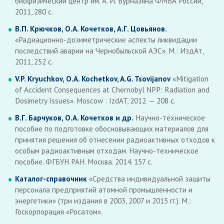
биофизический центр им. А. И. Бурназяна ФМБА России,
2011, 280 с.
В.П. Крючков, О.А. Кочетков, А.Г. Цовьянов.
«Радиационно-дозиметрические аспекты ликвидации
последствий аварии на Чернобыльской АЭС». М.: ИздАт,
2011, 252 с.
V.P. Kryuchkov, O.A. Kochetkov, A.G. Tsovijanov
«Mitigation
of Accident Consequences at Chernobyl NPP: Radiation and
Dosimetry Issues». Moscow : IzdAT, 2012. — 208 с.
В.Г. Барчуков, О.А. Кочетков и др.
Научно-техническое
пособие по подготовке обосновывающих материалов для
принятия решения об отнесении радиоактивных отходов к
особым радиоактивным отходам. Научно-техническое
пособие. ФГБУН РАН. Москва. 2014. 157 с.
Каталог-справочник
«Средства индивидуальной защиты
персонала предприятий атомной промышленности и
энергетики» (три издания в 2003, 2007 и 2015 гг.). М.:
Госкорпорация «Росатом».