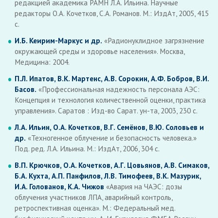
редакцией академика РАМН Л.А. Ильина. Научные
редакторы О.А. Кочетков, С.А. Романов. М.: ИздАт, 2005, 415
с.
И.Б. Кеирим-Маркус и др.
«Радионуклидное загрязнение
окружающей среды и здоровье населения». Москва,
Медицина: 2004.
П.Л. Ипатов, В.К. Мартенс, А.В. Сорокин, А.Ф. Бобров, В.И.
Басов.
«Профессиональная надежность персонала АЭС:
Концепция и технология количественной оценки, практика
управления». Саратов : Изд-во Сарат. ун-та, 2003, 230 с.
Л.А. Ильин, О.А. Кочетков, В.Г. Семёнов, В.Ю. Соловьев и
др.
«Техногенное облучение и безопасность человека.»
Под. ред. Л.А. Ильина. М.: ИздАт, 2006, 304 с.
В.П. Крючков, О.А. Кочетков, А.Г. Цовьянов, А.В. Симаков,
Б.А. Кухта, А.П. Панфилов, Л.В. Тимофеев, В.К. Мазурик,
И.А. Голованов, К.А. Чижов
«Авария на ЧАЭС: дозы
облучения участников ЛПА, аварийный контроль,
ретроспективная оценка». М.: Федеральный мед.