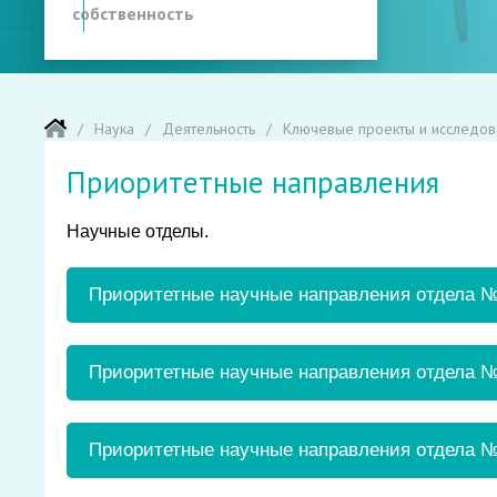
собственность
Наука
Деятельность
Ключевые проекты и исследов
Приоритетные направления
Научные отделы.
Приоритетные научные направления отдела №
Изучение на базе традиционных радиобиолог
Приоритетные научные направления отдела №
биологии и генетики механизмов формирова
излучения;
Отдел отвечает за реализацию научных исслед
Разработка средств и методов профилактики 
Приоритетные научные направления отдела №
Радиационной медицины;
противолучевых синтетических и природных 
Спортивной медицины;
(радиационные аварии, инциденты на атомных