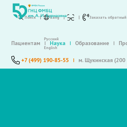
Поиск
Lang
Заказать обратный
Русский
Пациентам
Наука
Образование
Пр
English
+7 (499) 190-85-55
м. Щукинская (200 