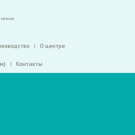
 звонок
оизводство
О центре
м)
Контакты