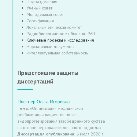
Подразделения
области спортивной медицины, обеспечивая 
Развитие средств и методов внешней и внутр
Ученый совет
команд Российской Федерации, включая пров
Фундаментальные и прикладные исследование
Молодежный совет
медицинских обследований спортсменов;
действия, в том числе научное обоснование 
Сертификация
Персонализированный мониторинг тренирово
физических поражающих факторов ССНД и д
Локальный этический комитет
биомаркеров и цифровых технологий Разрабо
Научные исследования по психофизиологиче
Радиобиологическое общество РАН
спортсмена с учётом вида спорта, позиции, с
Ключевые проекты и исследования
Инновационные технологии восстановления и
Нормативные документы
Интеллектуальная собственность
протоколов ранней функциональной реабилит
роботизированной биомеханики, экзоскелетов
Нейрофизиологические и когнитивные аспект
Предстоящие защиты
тренировочных и соревновательных нагрузок 
диссертаций
зрительно-моторную координацию, устойчивост
Комплексное медико-биологическое сопровожд
Создание междисциплинарных моделей сопров
Плетнер Ольга Игоревна
единоборства, эстетические, экстремальные) 
Тема:
«Оптимизация медицинской
реабилитации пациентов после
эндопротезирования тазобедренного сустава
на основе персонализированного подхода»
Диссертация опубликована:
6 июля 2026 г.