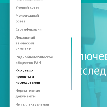
Ученый совет
Молодежный
совет
Сертификация
Локальный
этический
комитет
Ключе
Радиобиологическое
общество РАН
иссле
Ключевые
проекты и
исследования
Нормативные
документы
Интеллектуальная