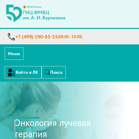
+7 (499) 190-85-55
(08:00 - 20:00)
Меню
Войти в ЛК
Поиск
Онкология лучевая
терапия