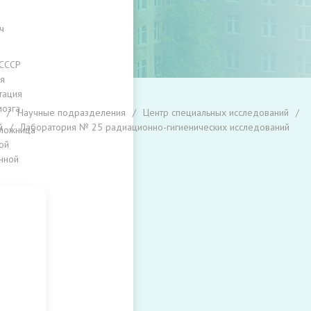
ч
 СССР
я
тация
мозга
Научные подразделения
Центр специальных исследований
й
Лаборатория № 25 радиационно-гигиенических исследований
ложница
ой
нной
ы
ий
й