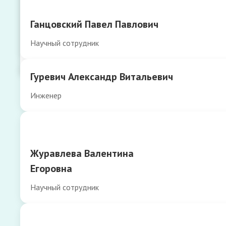
России
Обращени
Пресс-центр
Ганцовский Павел Павлович
граждан
Типография
Противоде
Научный сотрудник
Храм
коррупции
Гуревич Александр Витальевич
Инженер
Журавлева Валентина
Егоровна
Научный сотрудник