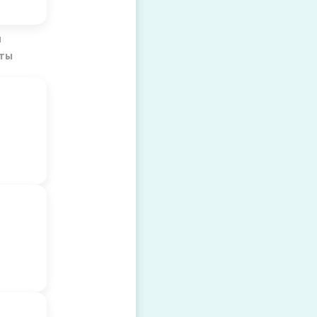
ях
и
ты
ьные
ы
ы
ие и
рующие
ий