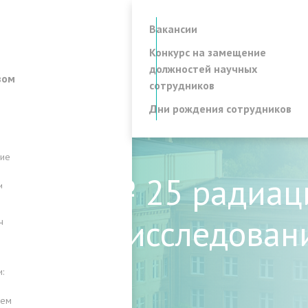
Вакансии
Конкурс на замещение
должностей научных
вом
сотрудников
Дни рождения сотрудников
ние
атория № 25 радиац
и
ических исследован
ч
:
лем