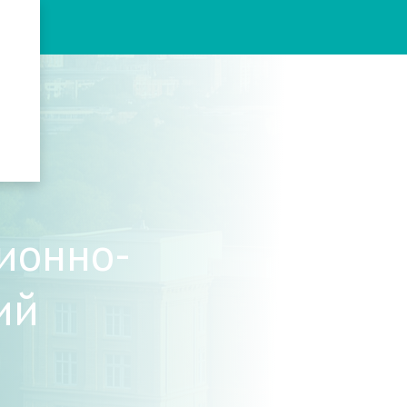
ионно-
ий