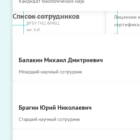
лицах и
Управление
Кандидат биологических наук
технологи
центра
Список сотрудников
Филиал ЦРОЯМ
Лицензии 
ФГБУ ГНЦ ФМБЦ
сертифика
им. А.И.
Учредител
Бурназяна
документ
ФМБА России
Гостиница
Документ
Балакин Михаил Дмитриевич
Бронирование
Партнеры
проживания в
Младший научный сотрудник
Вышестоящ
гостинице (Дом
контроли
Медицинского
органы
Работника)
Музей
Реквизиты
Брагин Юрий Николаевич
Отдел по
Календарь
координации
мероприят
Старший научный сотрудник
деятельности
Наши
МО ЦФО ФМБА
награды