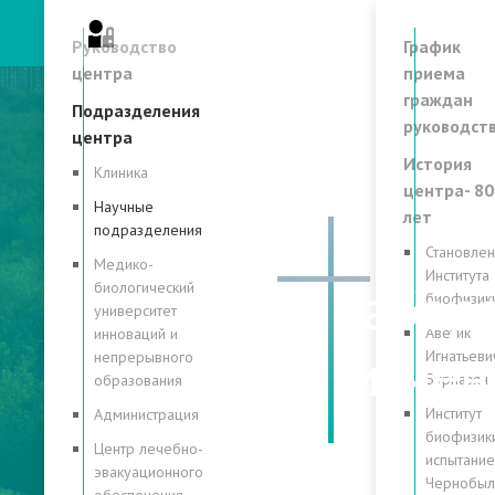
Личный кабинет
Руководство
График
центра
приема
граждан
Подразделения
руководст
центра
История
Клиника
центра- 80
Научные
лет
подразделения
Становле
Медико-
Института
Лабор
биологический
биофизик
университет
Аветик
инноваций и
гигиен
Игнатьеви
непрерывного
Бурназян
образования
Институт
Администрация
биофизики
Центр лечебно-
испытание
эвакуационного
Чернобы