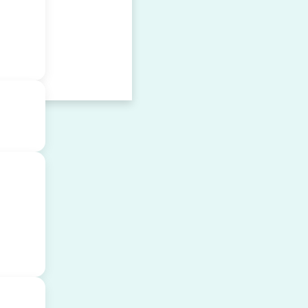
я
йствие