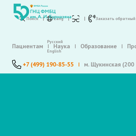
Поиск
Lang
Заказать обратный
Русский
Пациентам
Наука
Образование
Пр
English
+7 (499) 190-85-55
м. Щукинская (200 