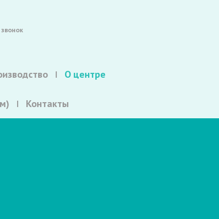
 звонок
оизводство
О центре
м)
Контакты