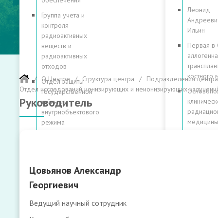
обеспечения
Леонид
Группа учета и
Андрееви
контроля
Ильин
радиоактивных
Первая в
веществ и
аллогенна
радиоактивных
трансплан
отходов
костного 
О Центре
Структура центра
Подразделения центра
Отдел защиты
Отдел исследований ионизирующих и неионизирующих излучени
Основопо
государственной
Руководитель
клиническ
тайны и
радиацио
внутриобъектового
медицин
режима
Суммируя
Правовое
клиническ
управление
опыт
Служба охраны
поколени
Цовьянов Александр
труда,
80
радиационной и
Георгиевич
историй
промышленной
Ведущий научный сотрудник
безопасности
80 лет в