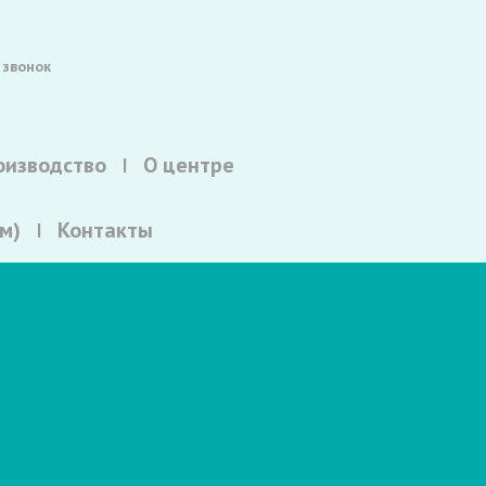
 звонок
оизводство
О центре
м)
Контакты