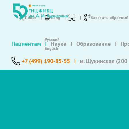
Поиск
Lang
Заказать обратный
Русский
Пациентам
Наука
Образование
Пр
English
+7 (499) 190-85-55
м. Щукинская (200 