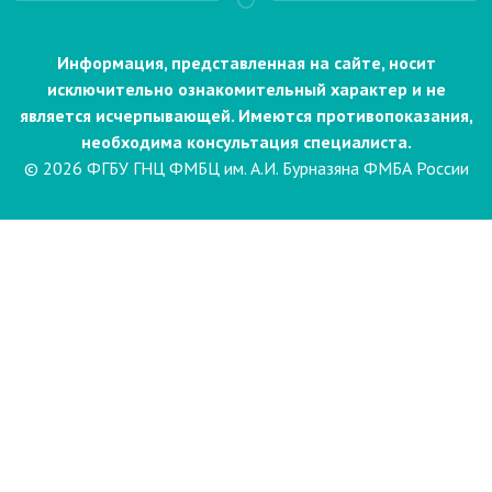
Информация, представленная на сайте, носит
исключительно ознакомительный характер и не
является исчерпывающей. Имеются противопоказания,
необходима консультация специалиста.
© 2026 ФГБУ ГНЦ ФМБЦ им. А.И. Бурназяна ФМБА России
Пациентам
Направления и услуги
Диагностика
Биопсия
Клинические лабораторные
исследования
Компьютерная