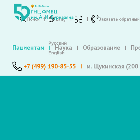
Поиск
Lang
Заказать обратный
Русский
Пациентам
Наука
Образование
Пр
English
+7 (499) 190-85-55
м. Щукинская (200 