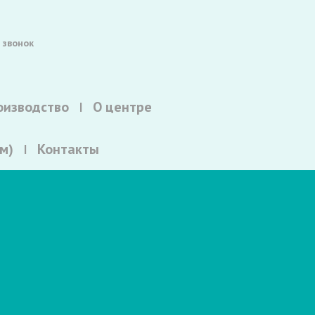
 звонок
оизводство
О центре
м)
Контакты