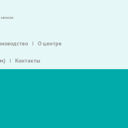
 звонок
оизводство
О центре
м)
Контакты