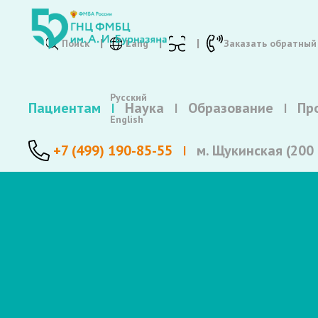
Поиск
Lang
Заказать обратный
Русский
Пациентам
Наука
Образование
Пр
English
+7 (499) 190-85-55
м. Щукинская (200 