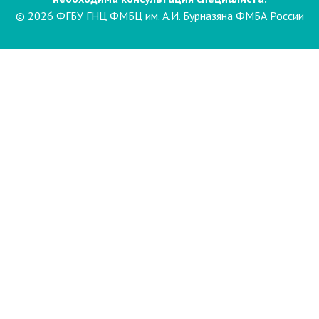
© 2026 ФГБУ ГНЦ ФМБЦ им. А.И. Бурназяна ФМБА России
Пациентам
Направления и услуги
Диагностика
Биопсия
Клинические лабораторные
исследования
Компьютерная
электроэнцефалография сна и
бодрствования с видеомониторингом
(ЭЭГ)
Лаборатория психофизиологического
обследования
Маммография