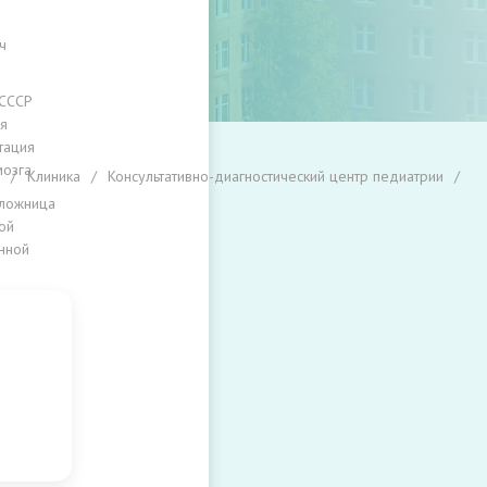
ч
 СССР
я
тация
мозга
Клиника
Консультативно-диагностический центр педиатрии
ложница
ой
нной
ы
ий
й