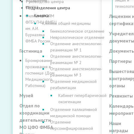
лицах и
Управление
Руководство центра
технологи
центра
Подразделения центра
Клиника
Филиал ЦРОЯМ
Лицензии 
ФГБУ ГНЦ ФМБЦ
сертифика
Клиника общей медицины
им. А.И.
Гинекологическое отделение
Учредител
Бурназяна
Неврологическое отделение
документ
ФМБА России
Отделение анестезиологии-
реанимации № 1
Гостиница
Документ
Отделение анестезиологии-
Бронирование
Партнеры
реанимации № 2
проживания в
Отделение анестезиологии-
Вышестоящ
гостинице (Дом
реанимации № 3
контроли
Медицинского
Отделение медицинской
органы
Работника)
реабилитации
Музей
Реквизиты
Кабинет гипербарической
оксигенации
Отдел по
Календарь
Отделение паллиативной
координации
мероприят
медицинской помощи
деятельности
Отделение
Наши
МО ЦФО ФМБА
персонифицированной
награды