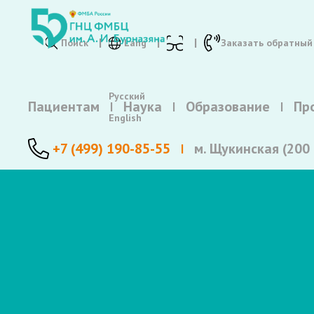
Поиск
Lang
Заказать обратный
Русский
Пациентам
Наука
Образование
Пр
English
+7 (499) 190-85-55
м. Щукинская (200 