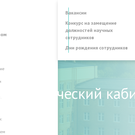
Вакансии
Конкурс на замещение
должностей научных
вом
сотрудников
Дни рождения сотрудников
ние
и
инологический каби
ч
:
лем