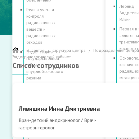
обеспечения
Леонид
Группа учета и
Андрееви
контроля
Ильин
радиоактивных
Первая в
веществ и
аллогенна
радиоактивных
трансплан
отходов
костного 
О Центре
Структура центра
Подразделения центра
Отдел защиты
Эндокринологический кабинет.
Основопо
государственной
Список сотрудников
клиническ
тайны и
радиацио
внутриобъектового
медицин
режима
Суммируя
Правовое
клиническ
управление
опыт
Служба охраны
поколени
Ливишина Инна Дмитриевна
труда,
80
радиационной и
Врач-детский эндокринолог / Врач-
историй
промышленной
гастроэнтеролог
безопасности
80 лет в