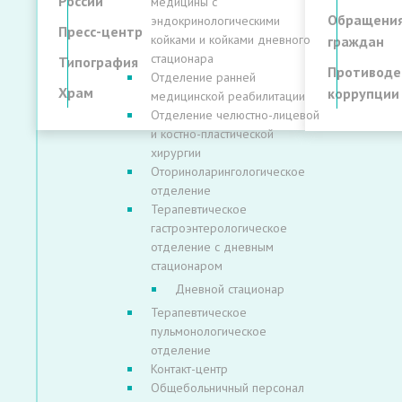
России
медицины с
Обращени
эндокринологическими
Пресс-центр
койками и койками дневного
граждан
стационара
Типография
Противоде
Отделение ранней
Храм
коррупции
медицинской реабилитации
Отделение челюстно-лицевой
и костно-пластической
хирургии
Оториноларингологическое
отделение
Терапевтическое
гастроэнтерологическое
отделение с дневным
стационаром
Дневной стационар
Терапевтическое
пульмонологическое
отделение
Контакт-центр
Общебольничный персонал