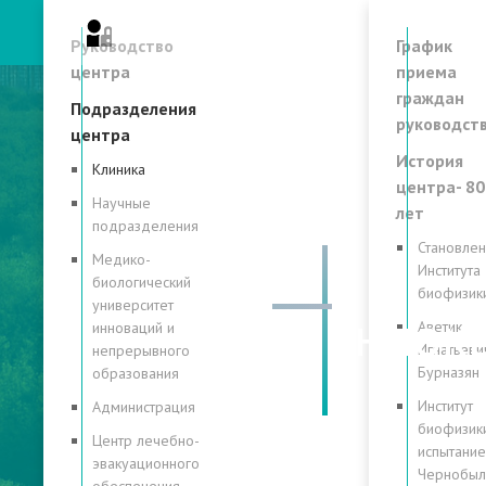
Личный кабинет
Руководство
График
центра
приема
граждан
Подразделения
руководст
центра
История
Клиника
центра- 80
Научные
лет
подразделения
Становле
Медико-
Института
биологический
биофизик
университет
Эндокр
Аветик
инноваций и
Игнатьеви
непрерывного
Бурназян
образования
Институт
Администрация
биофизики
Центр лечебно-
испытание
эвакуационного
Чернобы