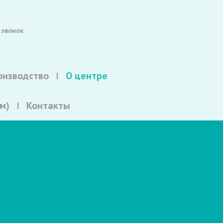
 звонок
оизводство
О центре
м)
Контакты