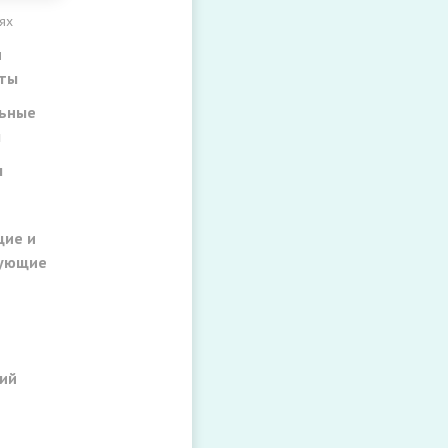
ях
и
ты
ьные
ы
ы
ие и
рующие
ий