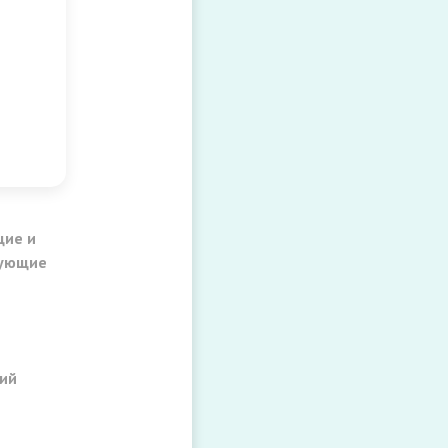
ях
и
ты
ьные
ы
ы
ие и
рующие
ий