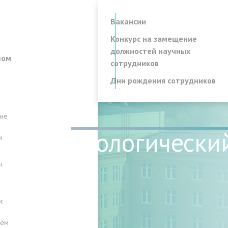
Вакансии
Конкурс на замещение
должностей научных
вом
сотрудников
Дни рождения сотрудников
ние
ноларингологически
и
т.
ч
:
лем