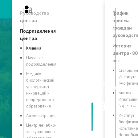
Личный кабинет
Руководство
График
центра
приема
граждан
Подразделения
руководст
центра
История
Клиника
центра- 80
Научные
лет
подразделения
Становле
Медико-
Института
Отори
биологический
биофизик
университет
Аветик
инноваций и
кабине
Игнатьеви
непрерывного
Бурназян
образования
Институт
Администрация
биофизики
Центр лечебно-
испытание
эвакуационного
Чернобы