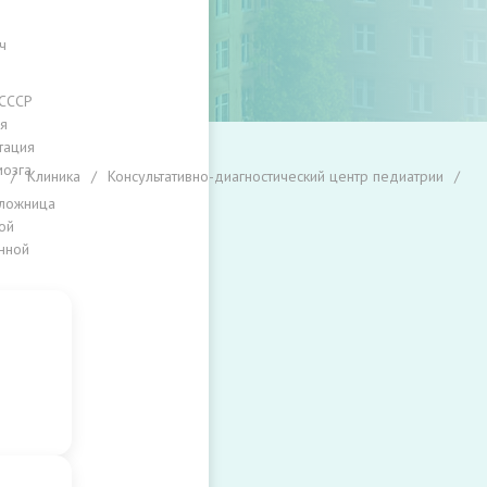
ч
 СССР
я
тация
мозга
Клиника
Консультативно-диагностический центр педиатрии
ложница
ой
нной
ы
ий
й