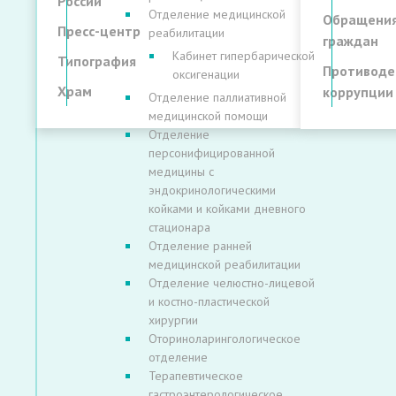
России
Отделение медицинской
Обращени
Пресс-центр
реабилитации
граждан
Кабинет гипербарической
Типография
Противоде
оксигенации
Храм
коррупции
Отделение паллиативной
медицинской помощи
Отделение
персонифицированной
медицины с
эндокринологическими
койками и койками дневного
стационара
Отделение ранней
медицинской реабилитации
Отделение челюстно-лицевой
и костно-пластической
хирургии
Оториноларингологическое
отделение
Терапевтическое
гастроэнтерологическое