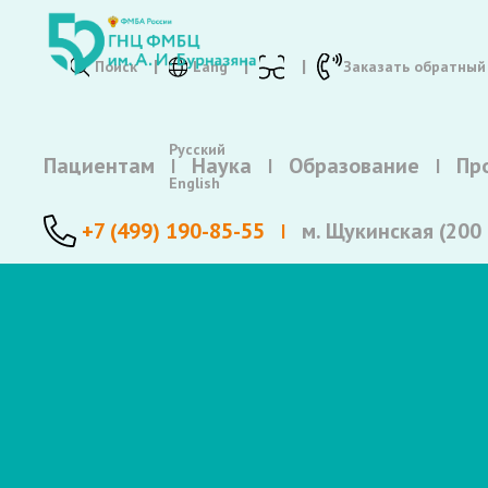
Поиск
Lang
Заказать обратный
Русский
Пациентам
Наука
Образование
Пр
English
+7 (499) 190-85-55
м. Щукинская (200 