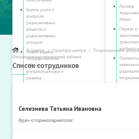
обеспечения
Леонид
Группа учета и
Андрееви
контроля
Ильин
радиоактивных
Первая в
веществ и
аллогенна
радиоактивных
трансплан
отходов
костного 
О Центре
Структура центра
Подразделения центра
Отдел защиты
Оториноларингологический кабинет.
Основопо
государственной
Список сотрудников
клиническ
тайны и
радиацио
внутриобъектового
медицин
режима
Суммируя
Правовое
клиническ
управление
опыт
Служба охраны
поколени
Селезнева Татьяна Ивановна
труда,
80
радиационной и
Врач-оториноларинголог
историй
промышленной
безопасности
80 лет в