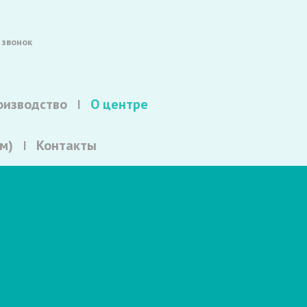
 звонок
оизводство
О центре
м)
Контакты