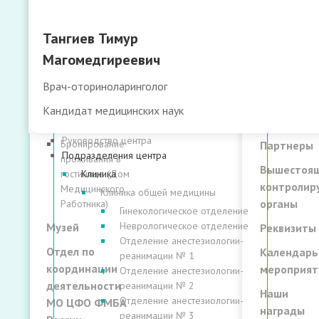
лицах и
Управление
технологи
центра
Тангиев Тимур
Филиал ЦРОЯМ
Лицензии 
ФГБУ ГНЦ ФМБЦ
сертифика
Магомедгиреевич
им. А.И.
Учредител
Бурназяна
Врач-оториноларинголог
документ
ФМБА России
Кандидат медицинских наук
Гостиница
Документ
Руководство центра
Бронирование
Партнеры
Подразделения центра
проживания в
Вышестоящ
гостинице (Дом
Клиника
контроли
Медицинского
Клиника общей медицины
органы
Работника)
Гинекологическое отделение
Неврологическое отделение
Музей
Реквизиты
Отделение анестезиологии-
Отдел по
Календарь
реанимации № 1
координации
мероприят
Отделение анестезиологии-
деятельности
реанимации № 2
Наши
Отделение анестезиологии-
МО ЦФО ФМБА
награды
реанимации № 3