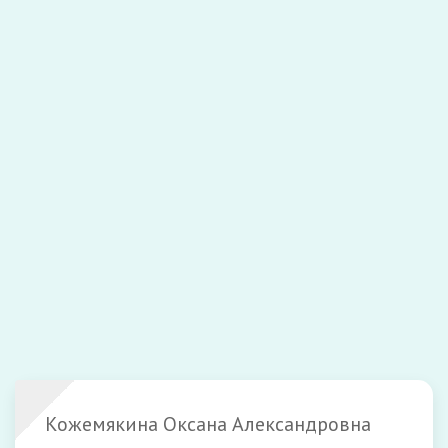
Я даю
согласие на обработку персональных данных
,
с
условиями обработки персональных данных
ознакомлен.
Закрыть
Отправить
Кожемякина Оксана Александровна