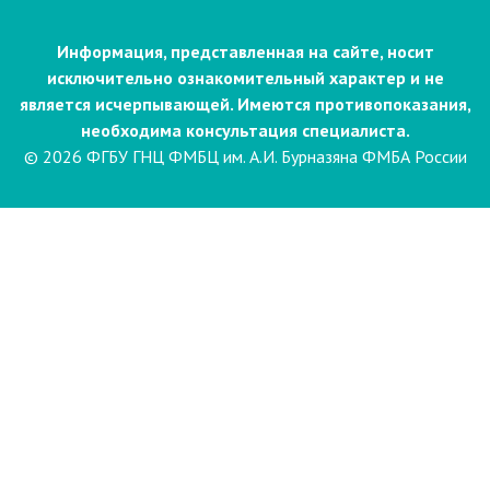
Информация, представленная на сайте, носит
исключительно ознакомительный характер и не
является исчерпывающей. Имеются противопоказания,
необходима консультация специалиста.
© 2026 ФГБУ ГНЦ ФМБЦ им. А.И. Бурназяна ФМБА России
Пациентам
Направления и услуги
Диагностика
Биопсия
Клинические лабораторные
исследования
Компьютерная
электроэнцефалография сна и