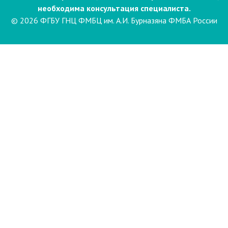
необходима консультация специалиста.
© 2026 ФГБУ ГНЦ ФМБЦ им. А.И. Бурназяна ФМБА России
Пациентам
Направления и услуги
Диагностика
Биопсия
Клинические лабораторные
исследования
Компьютерная
электроэнцефалография сна и
бодрствования с видеомониторингом
(ЭЭГ)
Лаборатория психофизиологического
обследования