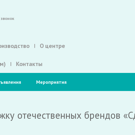
 звонок
оизводство
О центре
м)
Контакты
ъявления
Мероприятия
жку отечественных брендов «С