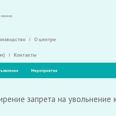
 звонок
оизводство
О центре
м)
Контакты
ъявления
Мероприятия
рение запрета на увольнение 