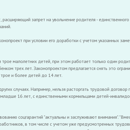
 расширяющий запрет на увольнение родителя - единственного
аний.
нопроект при условии его доработки с учетом указанных замеча
м трое малолетних детей, при этом работает только один родит
енком трех лет. Законопроектом предлагается снять это огран
трое и более детей до 14 лет.
других случаях. Например, нельзя расторгать трудовой догово
к младше 16 лет, с единственными кормильцами детей-инвалидо
твованию соцгарантий "актуальны и заслуживают внимания". "Вм
работников, в том числе с учетом уже предусмотренных трудо