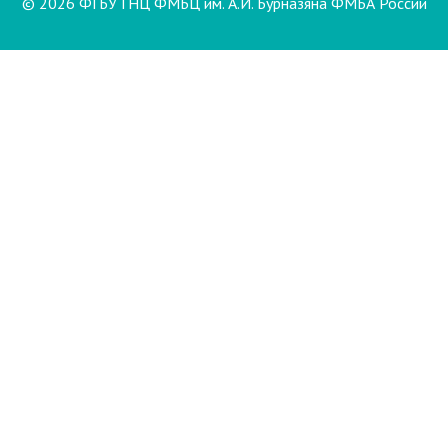
© 2026 ФГБУ ГНЦ ФМБЦ им. А.И. Бурназяна ФМБА России
Пациентам
Направления и услуги
Диагностика
Биопсия
Клинические лабораторные
исследования
Компьютерная
электроэнцефалография сна и
бодрствования с видеомониторингом
(ЭЭГ)
Лаборатория психофизиологического
обследования
Маммография