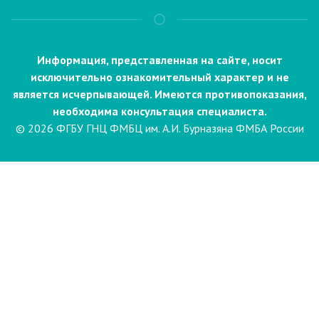
Информация, представленная на сайте, носит
исключительно ознакомительный характер и не
является исчерпывающей. Имеются противопоказания,
необходима консультация специалиста.
© 2026 ФГБУ ГНЦ ФМБЦ им. А.И. Бурназяна ФМБА России
Пациентам
Направления и услуги
Диагностика
Биопсия
Клинические лабораторные
исследования