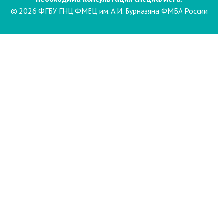
© 2026 ФГБУ ГНЦ ФМБЦ им. А.И. Бурназяна ФМБА России
Пациентам
Направления и услуги
Диагностика
Биопсия
Клинические лабораторные
исследования
Компьютерная
электроэнцефалография сна и
бодрствования с видеомониторингом
(ЭЭГ)
Лаборатория психофизиологического
обследования
Маммография