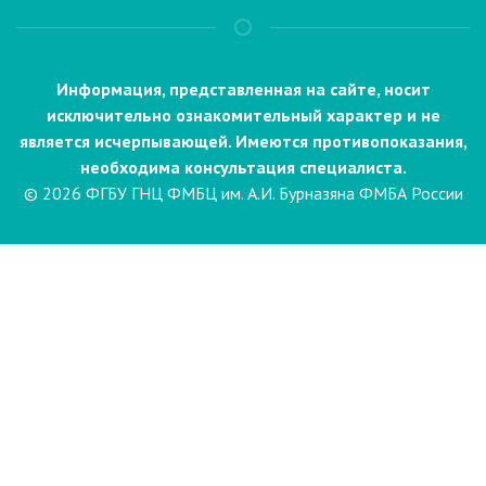
Информация, представленная на сайте, носит
исключительно ознакомительный характер и не
является исчерпывающей. Имеются противопоказания,
необходима консультация специалиста.
© 2026 ФГБУ ГНЦ ФМБЦ им. А.И. Бурназяна ФМБА России
Пациентам
Направления и услуги
Диагностика
Биопсия
Клинические лабораторные
исследования