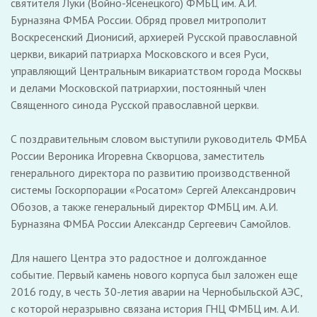
святителя Луки (Войно-Ясенецкого) ФМБЦ им. А.И.
Бурназяна ФМБА России. Обряд провел митрополит
Воскресенский Дионисий, архиерей Русской православной
церкви, викарий патриарха Московского и всея Руси,
управляющий Центральным викариатством города Москвы
и делами Московской патриархии, постоянный член
Священного синода Русской православной церкви.
С поздравительным словом выступили руководитель ФМБА
России Вероника Игоревна Скворцова, заместитель
генерального директора по развитию производственной
системы Госкорпорации «Росатом» Сергей Александрович
Обозов, а также генеральный директор ФМБЦ им. А.И.
Бурназяна ФМБА России Александр Сергеевич Самойлов.
Для нашего Центра это радостное и долгожданное
событие. Первый камень нового корпуса был заложен еще
2016 году, в честь 30-летия аварии на Чернобыльской АЭС,
с которой неразрывно связана история ГНЦ ФМБЦ им. А.И.