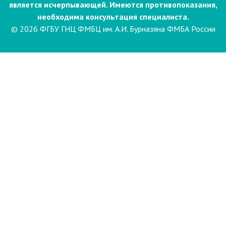
является исчерпывающей. Имеются противопоказания,
необходима консультация специалиста.
© 2026 ФГБУ ГНЦ ФМБЦ им. А.И. Бурназяна ФМБА России
Пациентам
Направления и услуги
Диагностика
Биопсия
Клинические лабораторные
исследования
Компьютерная
электроэнцефалография сна и
бодрствования с видеомониторингом
(ЭЭГ)
Лаборатория психофизиологического