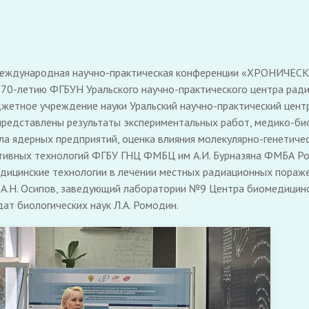
VIII Международная научно-практическая конференции «ХР
летию ФГБУН Уральского научно-практического центра ради
джетное учреждение науки Уральский научно-практический це
представлены результаты экспериментальных работ, медико-би
ла ядерных предприятий, оценка влияния молекулярно-генетиче
тивных технологий ФГБУ ГНЦ ФМБЦ им А.И. Бурназяна ФМБА Росс
медицинские технологии в лечении местных радиационных пора
 А.Н. Осипов, заведующий лаборатории №9 Центра биомедицинс
ат биологических наук Л.А. Ромодин.