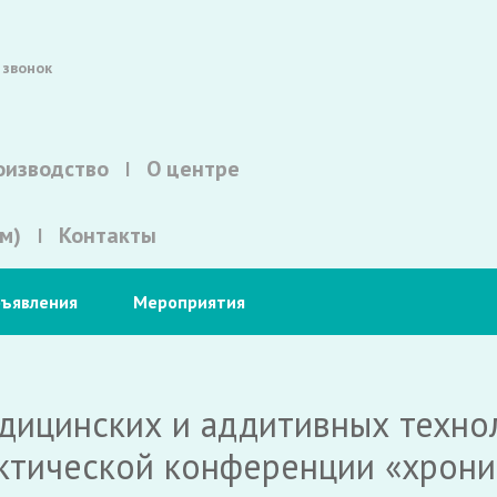
 звонок
оизводство
О центре
м)
Контакты
ъявления
Мероприятия
ицинских и аддитивных техноло
ктической конференции «хрони