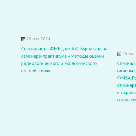
28 мая 2024
Специалисты ФМБЦ им.А.И. Бурназяна на
25 мая
семинаре-практикуме «Методы оценки
радиологического и экологического
Специал
воздействия»
гигиены 
ФМБА Ро
семинар
и охран
отрасли