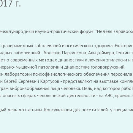
17 г.
т международный научно-практический форум "Неделя здравоохр
трапирамидных заболеваний и психического здоровья Екатерина
дных заболеваний - болезни Паркинсона, Альцгеймера, Гентинг
т о современных методах диагностики и лечения эпилепсии и п
 нервно-мышечной патологии и диагностике головокружений.
ики лаборатории психофизиологического обеспечения персонал
 Сергей Сергеевич Картусов - представляют на выставке компл
рам виброизображения лица человека. Цель, над которой работа
о опасных сферах человеческой деятельности - на АЭС, промы
ый день до пятницы. Консультации для посетителей у специали