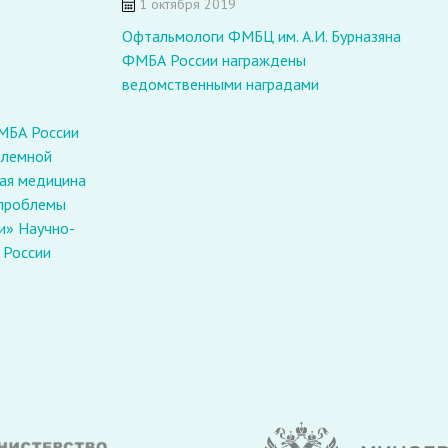
1 октября 2019
Офтальмологи ФМБЦ им. А.И. Бурназяна
В
ФМБА России награждены
Ф
ведомственными наградами
д
ФМБА России
блемной
ая медицина
 проблемы
и» Научно-
 России