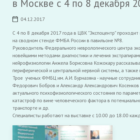
в Москве с 4 по 8 декабря 20
04.12.2017
С 4 по 8 декабря 2017 года в ЦВК "Экспоцентр" проходи
на сводном стенде ФМБА России в павильоне №8.
Руководитель Федерального неврологического центра экс
новейшими методами диагностики и лечения экстрапирами
нейрофизиологии Анжела Борисовна Кожокару рассказывае
периферической и центральной нервной системы, а также
Трое ученых ФМБЦ им. А.И. Бурназяна - научные сотрудн
Федорович Бобров и Александр Александрович Косенков и
актуального психофизиологического состояния по парамет
катастроф по вине человеческого фактора в потенциальн
транспорте и др.
Специалисты работают на выставке с 10.00 до 18.00 кажд