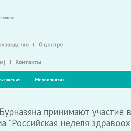
 звонок
оизводство
О центре
м)
Контакты
ъявления
Мероприятия
 Бурназяна принимают участие 
а "Российская неделя здравоох