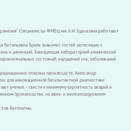
анения". Специалисты ФМБЦ им. А.И. Бурназяна работают
 Витальевна Бриль знакомит гостей экспозиции с
тона и деменций. Заведующая лабораторией клинической
ароксизмальных состояний, нарушений сна, заболеваний
а радиационно опасных производств, Александр
екс для инновационной бесконтактной диагностики
ют ученые, - свести к минимуму вероятность аварий и
шленном производстве, на авиа- и железнодорожном
стов бесплатны.