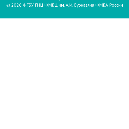
© 2026 ФГБУ ГНЦ ФМБЦ им. А.И. Бурназяна ФМБА России
Пациентам
Направления и услуги
Диагностика
Биопсия
Клинические лабораторные
исследования
Компьютерная
электроэнцефалография сна и
бодрствования с видеомониторингом
(ЭЭГ)
Лаборатория психофизиологического
обследования
Маммография