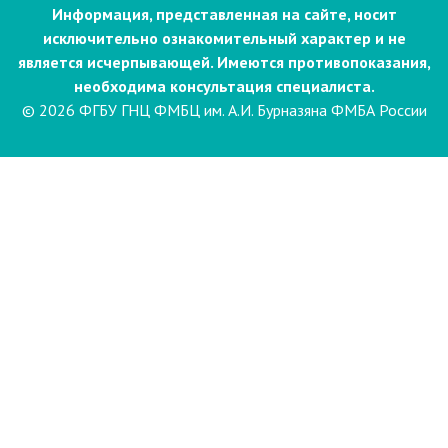
Информация, представленная на сайте, носит
исключительно ознакомительный характер и не
является исчерпывающей. Имеются противопоказания,
необходима консультация специалиста.
© 2026 ФГБУ ГНЦ ФМБЦ им. А.И. Бурназяна ФМБА России
Пациентам
Направления и услуги
Диагностика
Биопсия
Клинические лабораторные
исследования
Компьютерная
электроэнцефалография сна и
бодрствования с видеомониторингом