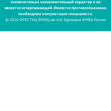
исключительно ознакомительный характер и не
является исчерпывающей. Имеются противопоказания,
необходима консультация специалиста.
© 2026 ФГБУ ГНЦ ФМБЦ им. А.И. Бурназяна ФМБА России
Пациентам
Направления и услуги
Диагностика
Биопсия
Клинические лабораторные
исследования
Компьютерная
электроэнцефалография сна и
бодрствования с видеомониторингом
(ЭЭГ)