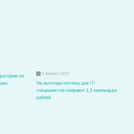
5 апреля 2022
ораторию по
ашин
На льготную ипотеку для IT-
К
специалистов направят 1,5 миллиарда
с
рублей
В