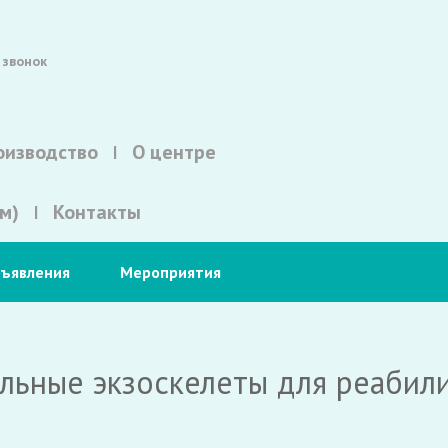
 звонок
оизводство
О центре
м)
Контакты
ъявления
Мероприятия
альные экзоскелеты для реаби