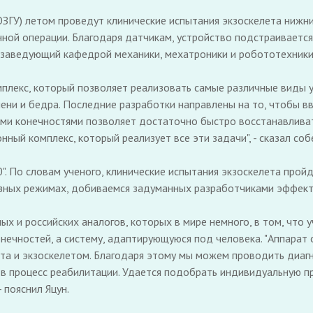
ГУ) летом проведут клинические испытания экзоскелета нижних
нной операции. Благодаря датчикам, устройство подстраиваетс
 заведующий кафедрой механики, мехатроники и робототехники 
мплекс, который позволяет реализовать самые различные виды
ени и бедра. Последние разработки направлены на то, чтобы в
ми конечностями позволяет достаточно быстро восстанавливать
нный комплекс, который реализует все эти задачи", - сказал соб
. По словам ученого, клинические испытания экзоскелета прой
разных режимах, добиваемся задуманных разработчиками эффекто
х и российских аналогов, которых в мире немного, в том, что 
нечностей, а систему, адаптирующуюся под человека. "Аппарат 
та и экзоскелетом. Благодаря этому мы можем проводить диаг
в процесс реабилитации. Удается подобрать индивидуальную п
 пояснил Яцун.