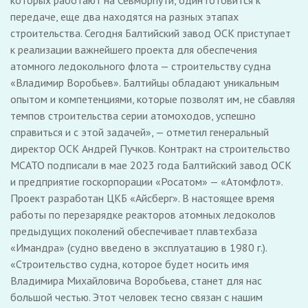
которых работают на Севморпути, один готовится к
передаче, еще два находятся на разных этапах
строительства. Сегодня Балтийский завод ОСК приступает
к реализации важнейшего проекта для обеспечения
атомного ледокольного флота — строительству судна
«Владимир Воробьев». Балтийцы обладают уникальным
опытом и компетенциями, которые позволят им, не сбавляя
темпов строительства серии атомоходов, успешно
справиться и с этой задачей», — отметил генеральный
директор ОСК Андрей Пучков. Контракт на строительство
МСАТО подписали в мае 2023 года Балтийский завод ОСК
и предприятие госкорпорации «Росатом» — «Атомфлот».
Проект разработан ЦКБ «Айсберг». В настоящее время
работы по перезарядке реакторов атомных ледоколов
предыдущих поколений обеспечивает плавтехбаза
«Имандра» (судно введено в эксплуатацию в 1980 г.).
«Строительство судна, которое будет носить имя
Владимира Михайловича Воробьева, станет для нас
большой честью. Этот человек тесно связан с нашим