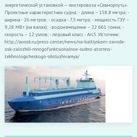
энергетической установкой — лихтеровоза «Севморпуть».
Проектные характеристики судна: - длина – 158,8 метра; -
ширина - 26 метров; - осадка - 7,5 метра; - мощность ГЭУ –
9,28 МВт (на валах); - водоизмещение – 22 661 тонна; -
скорость – 12 узлов; - ледовый класс - Arc5. Источник:
http://aoosk.ru/press-center/news/na-baltiyskom-zavode-
osk-zalozhili-mnogofunktsionalnoe-sudno-atomno-
tekhnologicheskogo-obsluzhivaniya/