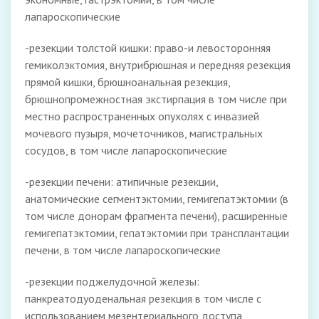
лапароскопические
-резекции толстой кишки: право-и левосторонняя
гемиколэктомия, внутрибрюшная и передняя резекция
прямой кишки, брюшноанальная резекция,
брюшнопромежностная экстирпация в том числе при
местно распространенных опухолях с инвазией
мочевого пузыря, мочеточников, магистральных
сосудов, в том числе лапароскопические
-резекции печени: атипичные резекции,
анатомические сегментэктомии, гемигепатэктомии (в
том числе донорам фрагмента печени), расширенные
гемигепатэктомии, гепатэктомии при трансплантации
печени, в том числе лапароскопические
-резекции поджелудочной железы:
панкреатодуоденальная резекция в том числе с
использованием мезентериального доступа,