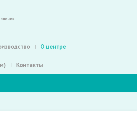
 звонок
оизводство
О центре
м)
Контакты