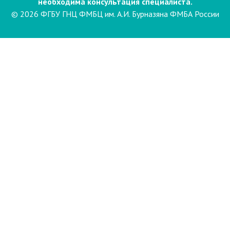
необходима консультация специалиста.
© 2026 ФГБУ ГНЦ ФМБЦ им. А.И. Бурназяна ФМБА России
Пациентам
Направления и услуги
Диагностика
Биопсия
Клинические лабораторные
исследования
Компьютерная
электроэнцефалография сна и
бодрствования с видеомониторингом
(ЭЭГ)
Лаборатория психофизиологического
обследования
Маммография