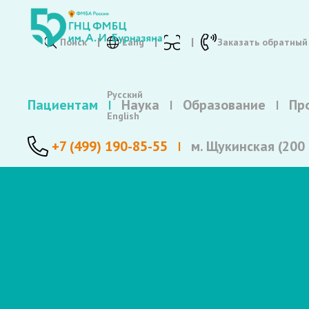
Поиск
Lang
Заказать обратный
Русский
Пациентам
Наука
Образование
Пр
English
+7 (499) 190-85-55
м. Щукинская (200 