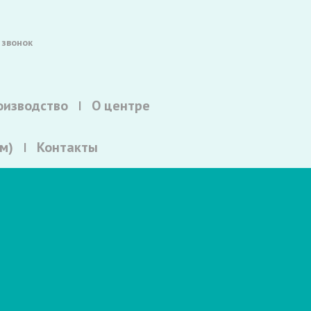
 звонок
оизводство
О центре
м)
Контакты