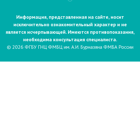
Информация, представленная на сайте, носит
исключительно ознакомительный характер и не
является исчерпывающей. Имеются противопоказания,
необходима консультация специалиста.
© 2026 ФГБУ ГНЦ ФМБЦ им. А.И. Бурназяна ФМБА России
Пациентам
Направления и услуги
Диагностика
Биопсия
Клинические лабораторные
исследования
Компьютерная
электроэнцефалография сна и