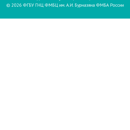
© 2026 ФГБУ ГНЦ ФМБЦ им. А.И. Бурназяна ФМБА России
Пациентам
Направления и услуги
Диагностика
Биопсия
Клинические лабораторные
исследования
Компьютерная
электроэнцефалография сна и
бодрствования с видеомониторингом
(ЭЭГ)
Лаборатория психофизиологического
обследования
Маммография