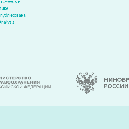
ртсменов и
т
тике
опубликована
Analysis