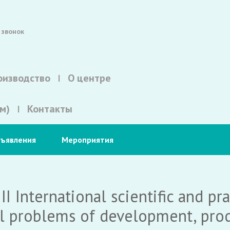
 звонок
оизводство
О центре
м)
Контакты
ъявления
Мероприятия
III International scientific and pr
 problems of development, prod