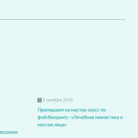
2 октября 2019
Приглашаем на мастер-класс по
фейсбилдингу - «Лечебная гимнастика и
В
массаж лица»
т
ыведения
с