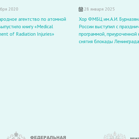
ября 2020
28 января 2025
родное агентство по атомной
Хор ФМБЦ им.А.И. Бурназя
выпустило книгу «Medical
России выступил с праздни
nt of Radiation Injuries»
программой, приуроченной
снятия блокады Ленинград