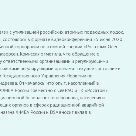
вязи с утилизацией российских атомных подводных лодок,
и, состоялось в формате видеоконференции 25 июня 2020
твенной корпорации по атомной энергии «Росатом» Олег
алворсен. Комиссия отметила, что обращение с
у ответственными организациями и регулирующими
сийскими регулирующими органами: текущее состояние и
 Государственного Управления Норвегии по
ндреева. Отмечалось, что опыт, накопленный в
 ФМБА России совместно с СевРАО и ГК «Росатом»
диационной безопасности персонала, населения и
ующих органов в сферах радиационной аварийной
рназяна ФМБА России и DSA вносит вклад в