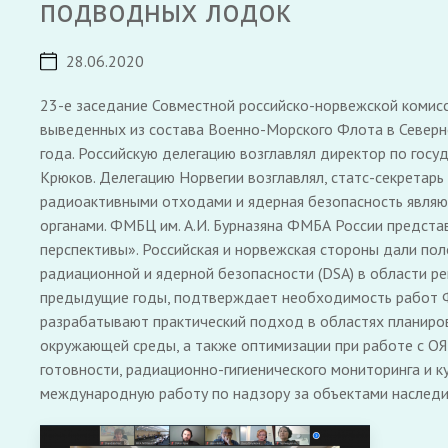
подводных лодок
28.06.2020
23-е заседание Совместной российско-норвежской комисс
выведенных из состава Военно-Морского Флота в Северн
года. Российскую делегацию возглавлял директор по гос
Крюков. Делегацию Норвегии возглавлял, статс-секретар
радиоактивными отходами и ядерная безопасность являю
органами. ФМБЦ им. А.И. Бурназяна ФМБА России предста
перспективы». Российская и норвежская стороны дали по
радиационной и ядерной безопасности (DSA) в области ре
предыдущие годы, подтверждает необходимость работ ФМ
разрабатывают практический подход в областях планиров
окружающей среды, а также оптимизации при работе с О
готовности, радиационно-гигиенического мониторинга и к
международную работу по надзору за объектами наследи