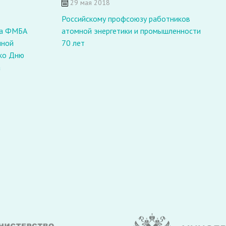
29 мая 2018
Российскому профсоюзу работников
на ФМБА
атомной энергетики и промышленности
В
чной
70 лет
м
 ко Дню
в
а
б