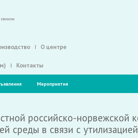
 звонок
оизводство
О центре
м)
Контакты
ъявления
Мероприятия
естной российско-норвежской к
й среды в связи с утилизацие