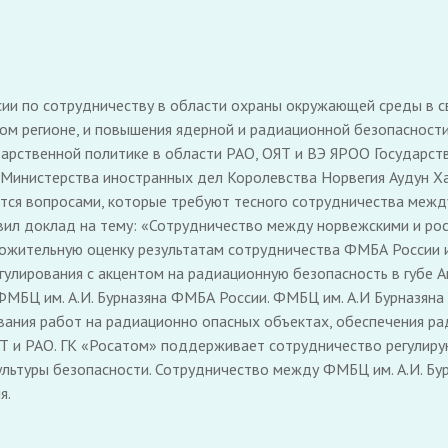
ии по сотрудничеству в области охраны окружающей среды в с
ом регионе, и повышения ядерной и радиационной безопасност
ударственной политике в области РАО, ОЯТ и ВЭ ЯРОО Государс
ь Министерства иностранных дел Королевства Норвегия Аудун Х
тся вопросами, которые требуют тесного сотрудничества межд
вил доклад на тему: «Сотрудничество между норвежскими и рос
ложительную оценку результатам сотрудничества ФМБА России и
гулирования с акцентом на радиационную безопасность в губе А
БЦ им. А.И. Бурназяна ФМБА России. ФМБЦ им. А.И Бурназяна
ания работ на радиационно опасных объектах, обеспечения ра
ЯТ и РАО. ГК «Росатом» поддерживает сотрудничество регулир
ультуры безопасности. Сотрудничество между ФМБЦ им. А.И. Бу
я.