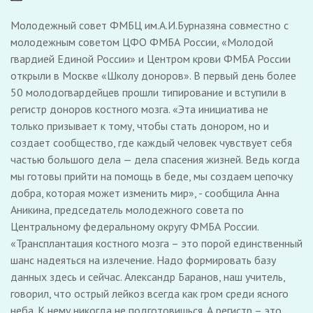
Молодежный совет ФМБЦ им.А.И.Бурназяна совместно с
молодежным советом ЦФО ФМБА России, «Молодой
гвардией Единой России» и Центром крови ФМБА России
открыли в Москве «Школу доноров». В первый день более
50 молодогвардейцев прошли типирование и вступили в
регистр доноров костного мозга. «Эта инициатива не
только призывает к тому, чтобы стать донором, но и
создает сообщество, где каждый человек чувствует себя
частью большого дела — дела спасения жизней. Ведь когда
мы готовы прийти на помощь в беде, мы создаем цепочку
добра, которая может изменить мир», - сообщила Анна
Аникина, председатель молодежного совета по
Центральному федеральному округу ФМБА России.
«Трансплантация костного мозга – это порой единственный
шанс надеяться на излечение. Надо формировать базу
данных здесь и сейчас. Александр Баранов, наш учитель,
говорил, что острый лейкоз всегда как гром среди ясного
неба. К нему никогда не подготовишься. А регистр – это