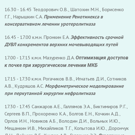
16.30 - 16.45 Теодорович О.В., Шатохин М.Н., Борисенко
Г.Г., Нарышкин С.А.
Применение Ренотинекса в
консервативном лечении уротеролитиаза
16.45 - 17.00 к.м.н. Пронкин Е.А.
Эффективность срочной
ДУВЛ конкрементов верхних мочевыводящих путей
17.00 - 17.15 к.м.н. Мазуренко Д.А.
Оптимизация доступов
к почке при хирургическом лечении МКБ
17.15 - 17.30 к.м.н. Рогачиков В.В., Игнатьев Д.И., Сотников
А.В., Кудряшов А.С.
Морфометрическое моделирование
при перкутанной хирургии нефролитиаза
17.30 - 17.45 Санжаров А.Е., Галлямов Э.А., Биктимиров Р.Г.,
Сергеев В.П., Прохоренко К.А., Болгов Е.Н., Кочкин А.Д.,
Орлов И.Н., Новиков А.Б., Володин Д.И., Вольных И.Ю.,
Мещанкин И.В., Михайликов Т.Г., Копытова И.Ю., Дорончук