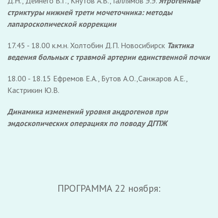
Д.Н., Дейнего В.Г., Кнутов А.В., Галлямов Э.Э.
Ятрогенные
стриктуры нижней трети мочеточника: методы
лапароскопической коррекции
17.45 - 18.00 к.м.н. Холтобин Д.П. Новосибирск
Тактика
ведения больных с травмой артерии единственной почки
18.00 - 18.15 Ефремов Е.А., Бутов А.О.,Санжаров А.Е.,
Кастрикин Ю.В.
Динамика изменений уровня андрогенов при
эндоскопических операциях по поводу ДГПЖ
ПРОГРАММА 22 ноября: