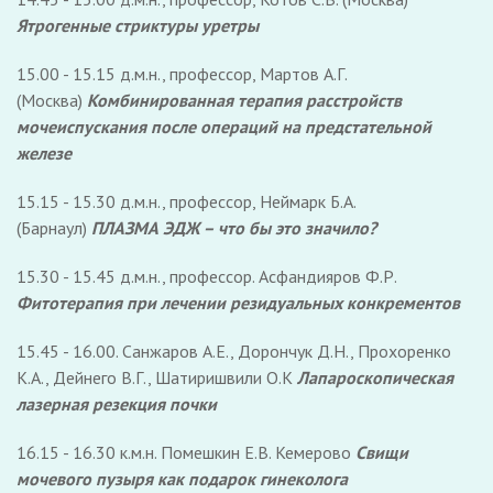
Ятрогенные стриктуры уретры
15.00 - 15.15 д.м.н., профессор, Мартов А.Г.
(Москва)
Комбинированная терапия расстройств
мочеиспускания после операций на предстательной
железе
15.15 - 15.30 д.м.н., профессор, Неймарк Б.А.
(Барнаул)
ПЛАЗМА ЭДЖ – что бы это значило?
15.30 - 15.45 д.м.н., профессор. Асфандияров Ф.Р.
Фитотерапия при лечении резидуальных конкрементов
15.45 - 16.00. Санжаров А.Е., Дорончук Д.Н., Прохоренко
К.А., Дейнего В.Г., Шатиришвили О.К
Лапароскопическая
лазерная резекция почки
16.15 - 16.30 к.м.н. Помешкин Е.В. Кемерово
Свищи
мочевого пузыря как подарок гинеколога