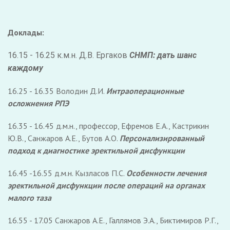
Доклады:
16.15 - 16.25 к.м.н. Д.В. Ергаков
СНМП: дать шанс
каждому
16.25 - 16.35 Володин Д.И.
Интраоперационные
осложнения РПЭ
16.35 - 16.45 д.м.н., профессор, Ефремов Е.А., Кастрикин
Ю.В., Санжаров А.Е., Бутов А.О.
Персонализированный
подход к диагностике эректильной дисфункции
16.45 -16.55 д.м.н. Кызласов П.С.
Особенности лечения
эректильной дисфункции после операций на органах
малого таза
16.55 - 17.05 Санжаров А.Е., Галлямов Э.А., Биктимиров Р.Г.,