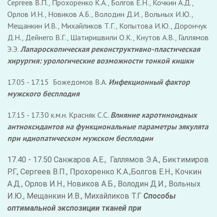
Сергеев В.П., Прохоренко К.А., Болгов Е.Н., Кочкин А.Д.,
Орлов И.Н., Новиков А.Б., Володин Д.И., Вольных И.Ю.,
Мещанкин И.В., Михайликов Т.Г., Копытова И.Ю., Дорончук
Д.Н., Дейнего В.Г., Шатиришвили О.К., Кнутов А.В., Галлямов
Э.Э.
Лапароскопическая реконструктивно-пластическая
хирургия: урологические возможности тонкой кишки
17.05 - 17.15 Божедомов В.А.
Инфекционный фактор
мужского бесплодия
17.15 - 17.30 к.м.н. Красняк С.С.
Влияние каротиноидных
антиоксидантов на функциональные параметры эякулята
при идиопатическом мужском бесплодии
17.40 - 17.50 Санжаров А.Е., Галлямов Э.А., Биктимиров
Р.Г., Сергеев В.П., Прохоренко К.А.,Болгов Е.Н., Кочкин
А.Д., Орлов И.Н., Новиков А.Б., Володин Д.И., Вольных
И.Ю., Мещанкин И.В., Михайликов Т.Г
Способы
оптимальной экспозиции тканей при