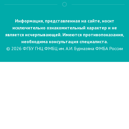
Информация, представленная на сайте, носит
исключительно ознакомительный характер и не
является исчерпывающей. Имеются противопоказания,
необходима консультация специалиста.
© 2026 ФГБУ ГНЦ ФМБЦ им. А.И. Бурназяна ФМБА России
Пациентам
Направления и услуги
Диагностика
Биопсия
Клинические лабораторные
исследования
Компьютерная