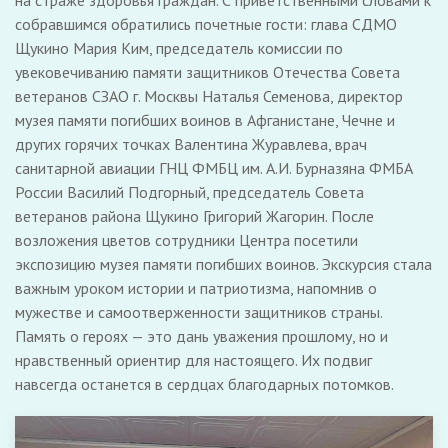
на страже здоровья граждан. С приветственными словами к
собравшимся обратились почетные гости: глава СДМО
Щукино Мария Ким, председатель комиссии по
увековечиванию памяти защитников Отечества Совета
ветеранов СЗАО г. Москвы Наталья Семенова, директор
музея памяти погибших воинов в Афганистане, Чечне и
других горячих точках Валентина Журавлева, врач
санитарной авиации ГНЦ ФМБЦ им. А.И. Бурназяна ФМБА
России Василий Подгорный, председатель Совета
ветеранов района Щукино Григорий Жагорин. После
возложения цветов сотрудники Центра посетили
экспозицию музея памяти погибших воинов. Экскурсия стала
важным уроком истории и патриотизма, напомнив о
мужестве и самоотверженности защитников страны.
Память о героях — это дань уважения прошлому, но и
нравственный ориентир для настоящего. Их подвиг
навсегда останется в сердцах благодарных потомков.