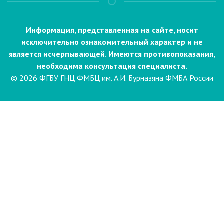
Информация, представленная на сайте, носит
исключительно ознакомительный характер и не
является исчерпывающей. Имеются противопоказания,
необходима консультация специалиста.
© 2026 ФГБУ ГНЦ ФМБЦ им. А.И. Бурназяна ФМБА России
Пациентам
Направления и услуги
Диагностика
Биопсия
Клинические лабораторные
исследования
Компьютерная