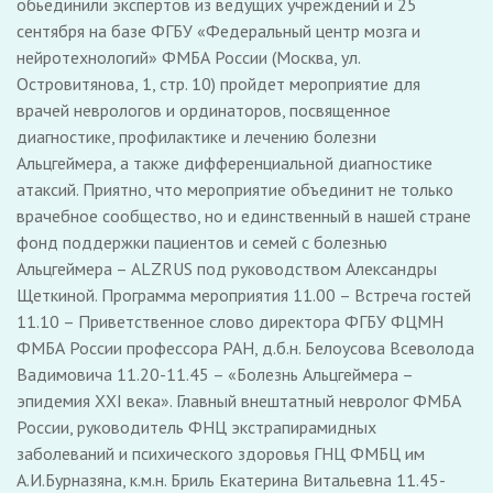
обьединили экспертов из ведущих учреждений и 25
сентября на базе ФГБУ «Федеральный центр мозга и
нейротехнологий» ФМБА России (Москва, ул.
Островитянова, 1, стр. 10) пройдет мероприятие для
врачей неврологов и ординаторов, посвященное
диагностике, профилактике и лечению болезни
Альцгеймера, а также дифференциальной диагностике
атаксий. Приятно, что мероприятие объединит не только
врачебное сообщество, но и единственный в нашей стране
фонд поддержки пациентов и семей с болезнью
Альцгеймера – ALZRUS под руководством Александры
Щеткиной. Программа мероприятия 11.00 – Встреча гостей
11.10 – Приветственное слово директора ФГБУ ФЦМН
ФМБА России профессора РАН, д.б.н. Белоусова Всеволода
Вадимовича 11.20-11.45 – «Болезнь Альцгеймера –
эпидемия XXI века». Главный внештатный невролог ФМБА
России, руководитель ФНЦ экстрапирамидных
заболеваний и психического здоровья ГНЦ ФМБЦ им
А.И.Бурназяна, к.м.н. Бриль Екатерина Витальевна 11.45-