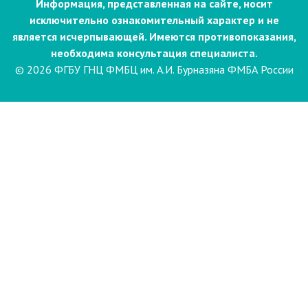
Информация, представленная на сайте, носит
исключительно ознакомительный характер и не
является исчерпывающей. Имеются противопоказания,
необходима консультация специалиста.
© 2026 ФГБУ ГНЦ ФМБЦ им. А.И. Бурназяна ФМБА России
Пациентам
Направления и услуги
Диагностика
Биопсия
Клинические лабораторные
исследования
Компьютерная
электроэнцефалография сна и
бодрствования с видеомониторингом