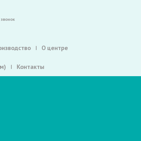
 звонок
оизводство
О центре
м)
Контакты