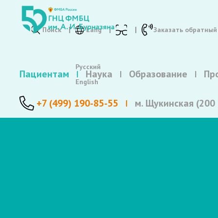
Поиск
Lang
Заказать обратный
Русский
Пациентам
Наука
Образование
Пр
English
+7 (499) 190-85-55
м. Щукинская (200 