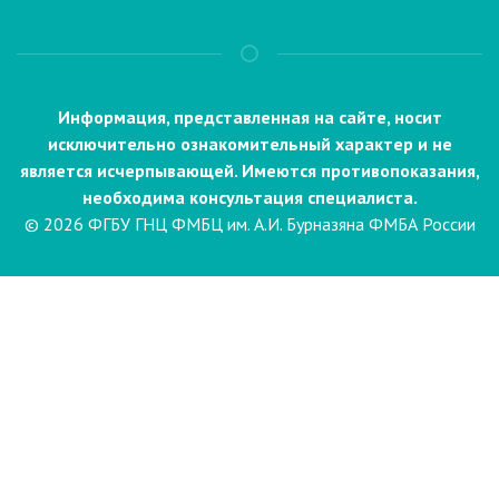
Информация, представленная на сайте, носит
исключительно ознакомительный характер и не
является исчерпывающей. Имеются противопоказания,
необходима консультация специалиста.
© 2026 ФГБУ ГНЦ ФМБЦ им. А.И. Бурназяна ФМБА России
Пациентам
Направления и услуги
Диагностика
Биопсия
Клинические лабораторные
исследования