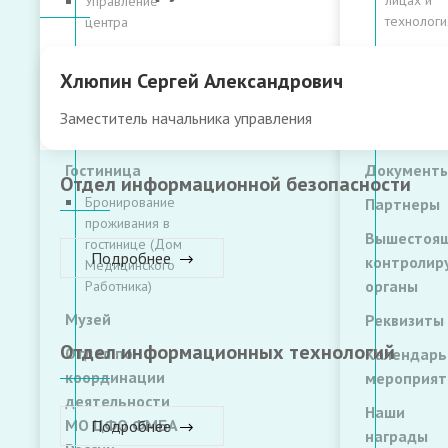
лицах и
Управление
технологи
центра
Филиал ЦРОЯМ
Лицензии 
ФГБУ ГНЦ ФМБЦ
Хлюпин Сергей Александрович
сертифика
им. А.И.
Учредител
Бурназяна
Заместитель начальника управления
документ
ФМБА России
Гостиница
Документ
Отдел информационной безопасности
Бронирование
Партнеры
проживания в
Вышестоящ
гостинице (Дом
Подробнее
контроли
Медицинского
органы
Работника)
Музей
Реквизиты
Отдел информационных технологий
Отдел по
Календарь
координации
мероприят
деятельности
Наши
МО ЦФО ФМБА
Подробнее
награды