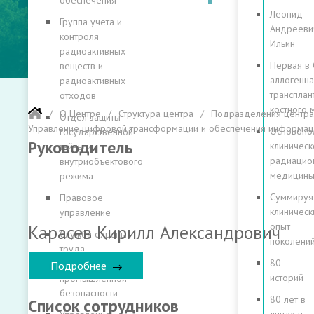
обеспечения
Леонид
Группа учета и
Андрееви
контроля
Ильин
радиоактивных
Первая в
веществ и
аллогенна
радиоактивных
трансплан
отходов
костного 
О Центре
Структура центра
Подразделения центра
Отдел защиты
Управление цифровой трансформации и обеспечения информац
Основопо
государственной
Руководитель
клиническ
тайны и
радиацио
внутриобъектового
медицин
режима
Суммируя
Правовое
клиническ
управление
опыт
Карасев Кирилл Александрович
Служба охраны
поколени
труда,
80
радиационной и
Подробнее
историй
промышленной
безопасности
80 лет в
Список сотрудников