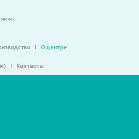
 звонок
оизводство
О центре
м)
Контакты