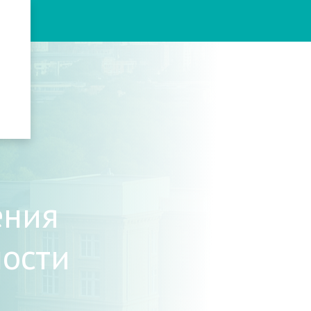
ения
ости