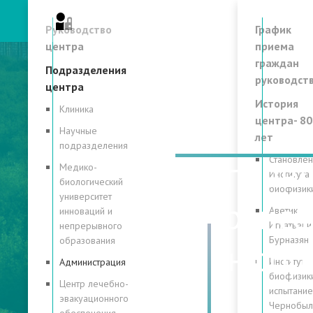
Личный кабинет
Руководство
График
центра
приема
граждан
Подразделения
руководст
центра
История
Клиника
центра- 80
Научные
лет
подразделения
Управ
Становле
Медико-
Института
биологический
биофизик
университет
транс
Аветик
инноваций и
Игнатьеви
непрерывного
Бурназян
образования
инфор
Институт
Администрация
биофизики
Центр лечебно-
испытание
эвакуационного
Чернобы