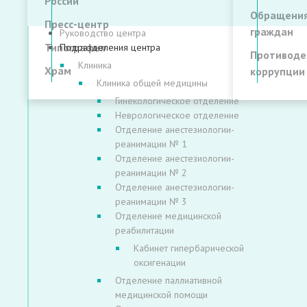
России
Обращени
Пресс-центр
граждан
Руководство центра
Типография
Подразделения центра
Противоде
Клиника
Храм
коррупции
Клиника общей медицины
Гинекологическое отделение
Неврологическое отделение
Отделение анестезиологии-
реанимации № 1
Отделение анестезиологии-
реанимации № 2
Отделение анестезиологии-
реанимации № 3
Отделение медицинской
реабилитации
Кабинет гипербарической
оксигенации
Отделение паллиативной
медицинской помощи