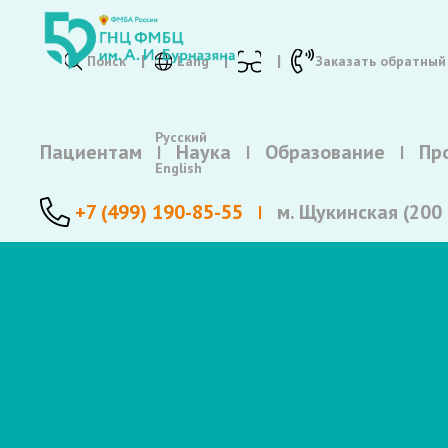
Поиск
Lang
Заказать обратный
Русский
Пациентам
Наука
Образование
Пр
English
+7 (499) 190-85-55
м. Щукинская (200 