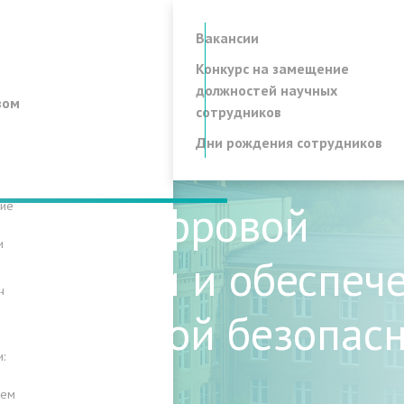
Вакансии
Конкурс на замещение
должностей научных
вом
сотрудников
Дни рождения сотрудников
ление цифровой
ние
и
формации и обеспеч
ч
мационной безопасн
:
лем