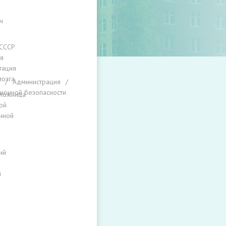
ч
 СССР
я
тация
мозга
Администрация
ионной безопасности
ложница
ой
нной
ы
ий
й