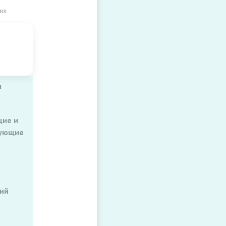
ях
и
ты
ьные
ы
ы
ие и
рующие
ий