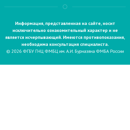
Информация, представленная на сайте, носит
исключительно ознакомительный характер и не
является исчерпывающей. Имеются противопоказания,
необходима консультация специалиста.
© 2026 ФГБУ ГНЦ ФМБЦ им. А.И. Бурназяна ФМБА России
Пациентам
Направления и услуги
Диагностика
Биопсия
Клинические лабораторные
исследования
Компьютерная