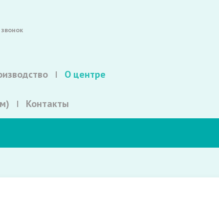
 звонок
оизводство
О центре
м)
Контакты